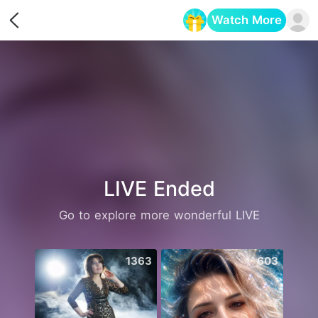
Watch More
Opens in a new tab
LIVE Ended
Go to explore more wonderful LIVE
1363
603